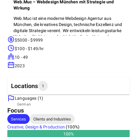
Web.Muc – Webdesign München mit Strategie und
Wirkung
Web.Muc ist eine moderne Webdesign Agentur aus
München, die kreatives Design, technische Exzellenz und
digitale Strategie vereint. Wir entwickeln leistungsstarke
Websites für kleine und mittelständische Unternehmen –
$5000 - $9999
individuell, nutzerzentriert und SEO-optimiert. Unser Fokus
$100 - $149/hr
liegt auf responsivem Webdesign, starker Online-Präsenz
und messbaren Ergebnissen. Von der ersten Idee bis zur
10 - 49
fertigen Website begleiten wir unsere Kunden persönlich
2023
und professionell – in München und darüber hinaus.
Locations
1
Languages (1)
Headquarters
German
Focus
Germany, Munich
Leopoldstraße 23, 80802
Services
Clients and Industries
+49 8920 000553
Creative, Design & Production
(
100
%)
100
%