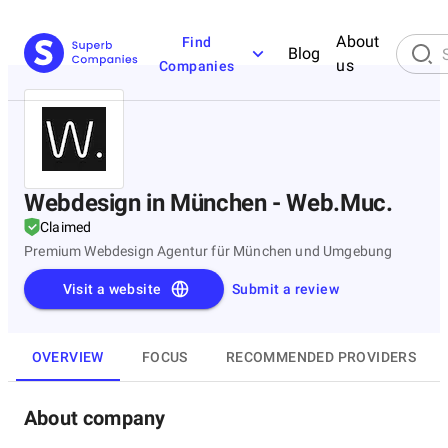
About
Find
Blog
us
Companies
Webdesign in München - Web.Muc.
Claimed
Premium Webdesign Agentur für München und Umgebung
Visit a website
Submit a review
OVERVIEW
FOCUS
RECOMMENDED PROVIDERS
About company