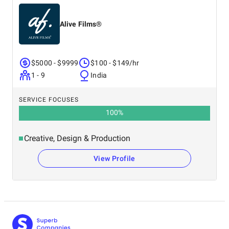
Alive Films®
$5000 - $9999
$100 - $149/hr
1 - 9
India
SERVICE FOCUSES
100
%
Creative, Design & Production
View Profile