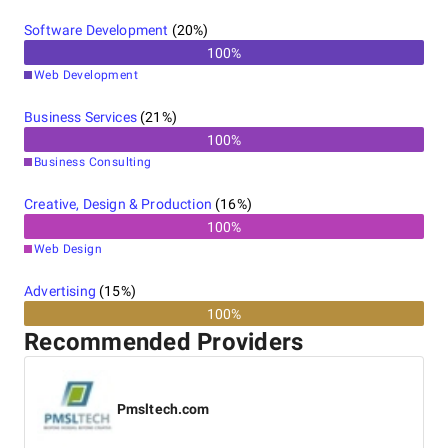
Software Development
(
20
%)
100
%
Web Development
Business Services
(
21
%)
100
%
Business Consulting
Creative, Design & Production
(
16
%)
100
%
Web Design
Advertising
(
15
%)
100%
Recommended Providers
Pmsltech.com