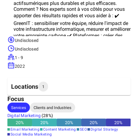
actifsumériques plus durables et plus efficaces.
Comment ? Nos experts sont à vos côtés pour vous
apporter des résultats rapides et vous aider à : ✔️
GreenIT : sensibiliser votre équipe, réduire l'impact de
votre infrastructure informatique, mesurer et améliorer
votre empreinte carbone ✔️ Plateformes : créer des
Undisclosed
sites web, des boutiques en ligne et des applications
Undisclosed
efficaces et solides grâce à l'éco-conception ✔️
Marketing digital : béficier d'une communication plus
1 - 9
durable et d'un meilleur taux de transformation Pour
2022
résumer : ▶ 20 ans d'expérience dans les
servicesumériques ▶ Engagé dans leumérique
responsable ▶ Experts en plateformes web, sites e-
Locations
commerce et applications éco-conçues ▶ Des
1
services sur mesure pour un marketing digital efficace
Focus
et plus durable
Headquarters
Services
Clients and Industries
Belgium
Digital Marketing
(
28
%)
20
%
20
%
20
%
20
%
20
%
Email Marketing
Content Marketing
SEO
Digital Strategy
Social Media Marketing